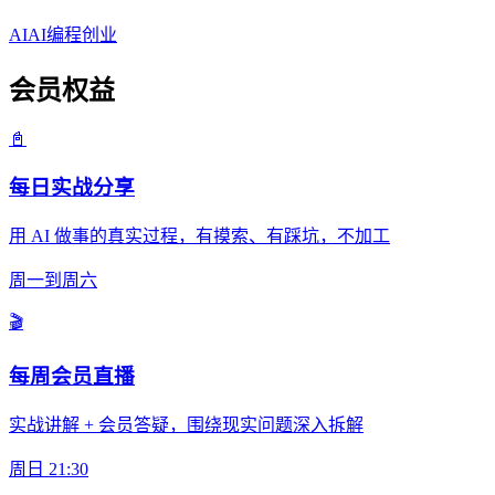
AI
AI编程
创业
会员权益
📓
每日实战分享
用 AI 做事的真实过程，有摸索、有踩坑，不加工
周一到周六
🎬
每周会员直播
实战讲解 + 会员答疑，围绕现实问题深入拆解
周日 21:30