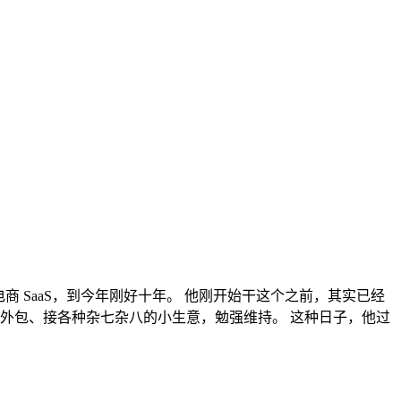
跨境电商 SaaS，到今年刚好十年。 他刚开始干这个之前，其实已经
边接外包、接各种杂七杂八的小生意，勉强维持。 这种日子，他过