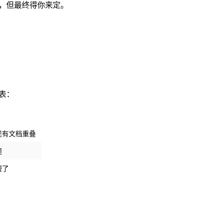
议，但最终得你来定。
个表：
现有文档重叠
题
短了