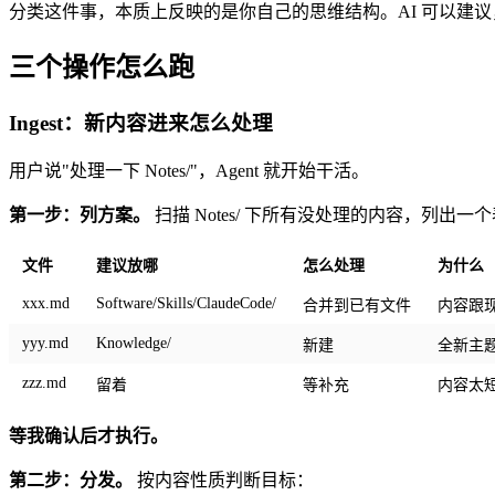
分类这件事，本质上反映的是你自己的思维结构。AI 可以建
三个操作怎么跑
Ingest：新内容进来怎么处理
用户说"处理一下 Notes/"，Agent 就开始干活。
第一步：列方案。
扫描 Notes/ 下所有没处理的内容，列出一
文件
建议放哪
怎么处理
为什么
xxx.md
Software/Skills/ClaudeCode/
合并到已有文件
内容跟
yyy.md
Knowledge/
新建
全新主
zzz.md
留着
等补充
内容太
等我确认后才执行。
第二步：分发。
按内容性质判断目标：