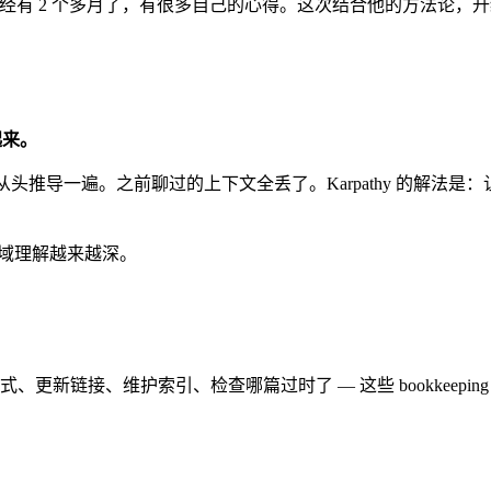
管理的实践，已经有 2 个多月了，有很多自己的心得。这次结合他的方法
起来。
它又从头推导一遍。之前聊过的上下文全丢了。Karpathy 的解法是：
领域理解越来越深。
新链接、维护索引、检查哪篇过时了 — 这些 bookkeeping 