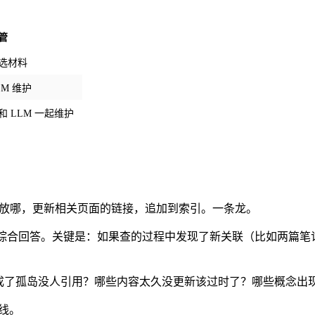
管
选材料
LM 维护
和 LLM 一起维护
。
断该放哪，更新相关页面的链接，追加到索引。一条龙。
关内容，综合回答。关键是：如果查的过程中发现了新关联（比如两篇
页面成了孤岛没人引用？哪些内容太久没更新该过时了？哪些概念出
线。