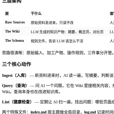
三层架构
层
干什么
谁
Raw Sources
原始资料丢进来，只读不改
人
The Wiki
LLM 生成的知识产物：摘要、概念页、对比页
L
The Schema
规则文件，告诉 LLM 该怎么干活
人
思路很清晰：原始输入、加工产物、操作规则，三件事分开管
三个核心动作
Ingest（入库）
— 新资料进来时，AI 读一遍，写摘要，判
Query（查询）
— 问 AI 一个问题，它在 Wiki 里搜相
Wiki。查询本身也在改进知识库。
Lint（健康检查）
— 定期让 AI 扫一遍，找出问题：哪些
两个特殊文件：
index.md
按主题做全局目录，
log.md
记录时间