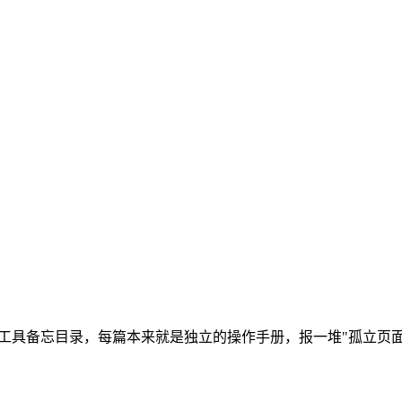
。
/ 这种工具备忘目录，每篇本来就是独立的操作手册，报一堆"孤立页面"没意义