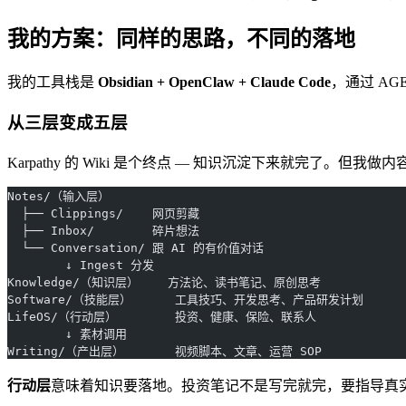
我的方案：同样的思路，不同的落地
我的工具栈是
Obsidian + OpenClaw + Claude Code
，通过 AG
从三层变成五层
Karpathy 的 Wiki 是个终点 — 知识沉淀下来就完了
Notes/（输入层）
  ├── Clippings/    网页剪藏
  ├── Inbox/        碎片想法
  └── Conversation/ 跟 AI 的有价值对话
        ↓ Ingest 分发
Knowledge/（知识层）    方法论、读书笔记、原创思考
Software/（技能层）      工具技巧、开发思考、产品研发计划
LifeOS/（行动层）        投资、健康、保险、联系人
        ↓ 素材调用
Writing/（产出层）       视频脚本、文章、运营 SOP
行动层
意味着知识要落地。投资笔记不是写完就完，要指导真