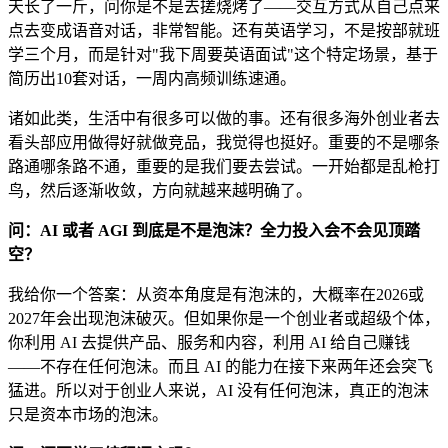
天长了一斤，问你是不是去搓烧烤了——交互方式从自己点来
点去变成语音对话，非常智能。还有英语学习，不是按部就班
学三个月，而是针对"我下周要英语面试"这个特定场景，基于
简历出10套对话，一周内高频训练速通。
诸如此类，生活中有很多可以做的事。还有很多海外创业者去
看头部应用做得好就做竞品，我觉得也挺好。重要的不是哪条
路通哪条路不通，重要的是我们要去尝试。一开始都是乱枪打
鸟，然后逐渐收敛，方向就越来越明确了。
问：AI 或者 AGI 到底是不是泡沫？全力投入会不会见顶踏
空？
我给你一个答案：从资本角度是有泡沫的，大概率在2026或
2027年会出现泡沫破灭。但如果你是一个创业者或超级个体，
你利用 AI 去提供产品、服务和内容，利用 AI 给自己赚钱
——不存在任何泡沫。而且 AI 的能力在接下来两年还会突飞
猛进。所以对于创业人来说，AI 没有任何泡沫，真正的泡沫
只是资本市场的泡沫。