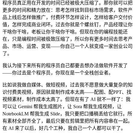
程序员真正用在开发的时间已经被极大压缩了。那你就可以把
更多的时间和精力放在：思考怎样找到目标市场需求，软件产
品上线后怎样做推广，付费环节怎样设计，怎样给客户交付价
值，怎样完成商业闭环。过去你就是个螺丝钉，产品经理让你
干啥你干啥，老板让你干啥你干啥。但现在你的编程技能还
在，只是编程时间被极致压缩了，所以你有更多时间去思考产
品、市场、运营、变现——你自己一个人就变成一家创业公司
了。
我认为接下来所有的程序员自己都要去想办法做软件开发了
——你过去是个程序员，你现在是一个全栈创业者。
比如说我做自媒体、做短视频，过去我不愿意做大量复杂的知
识付费类视频，原因就是制作成本太高——配图、配PPT、找
视频素材，制作成本太高了。但现在有了 AI 就不一样了：我
可以让 Gemini 帮我生成图片，让 Sora 帮我生成视频，让
NotebookLM 帮我生成 Slide，我只要把口播稿丢给它就行。所
有素材全部齐全了，最后只要在剪辑里把所有内容串在一起。
在 AI 来了以后，好几个工种，我自己一个人都可以干了。