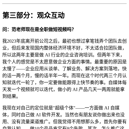
第三部分：观众互动
问：范老师现在是全职做短视频吗？
我2023年底离开前公司之后，最初也想过拿笔钱弄个团队去创
业，但后来发现国内整体经济环境不好，不太适合拉团队做，
所以这两年主要是做 AI 行业的企业咨询培训。但两年下来，
我个人的感觉是不太愿意做企业方面的事情。最重要的原因是
太慢了——企业应用从谈单、了解业务、解决方案到落地，快
的话一两个月，慢的话半年一年。而现在这个时代两三个月认
知就迭代一轮了，你一定要做能跟得上快节奏的事。自媒体每
天发一个视频就可以迭代，做小的 AI 产品几天一两周就能拿
到结果。
我现在对自己的定位就是"超级个体"——一方面做 AI 自媒
体，同时自己做 AI 软件开发。当然也有朋友说你做出来也没
用、没有流量渠道推广。但我觉得不用想那么多，首先你要有
自我认知——做10个产品肯定有9个失败。其次，怎么推广这