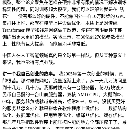
模型。整个论文聚焦在怎样在硬件非常有限的情况下解决训练
稳定性问题，同时训练超大模型。我们可以理解为就是在"绣
花"——没有那么好的硬件，不能像国外一样10万起步的 GPU
集群往上堆，那就在模型上拼命做优化。本质上是对传统
Transformer 模型和残差网络做了改造，使得在有限硬件下能
训练出更大更好的模型。实验显示，在30亿到270亿参数模型
上，性能有巨大提高，而能量消耗非常低。
中国人在人工智能领域真的是全球第一梯队。但从某种意义上
来说，我也觉得有点心酸。
讲一个我自己创业的故事。
我2005年第一次创业的时候，真
的很苦。那时候做网站，流量逐渐上来了，从一天几万访问量
到十几万、几十万。我那时候只有一台服务器，花2万块钱人
民币自己攒的一台山寨服务器，双核 AMD CPU。大概到08、
09年，服务器负载就越来越高，经常80%、90%。没钱买更好
的服务器怎么办？就是拼命在软件程序上做优化——数据结构
优化、数据库优化、应用程序优化、编译器优化、缓存优化。
那几年几乎把软件程序上能压榨性能的地方全部压榨干了，最