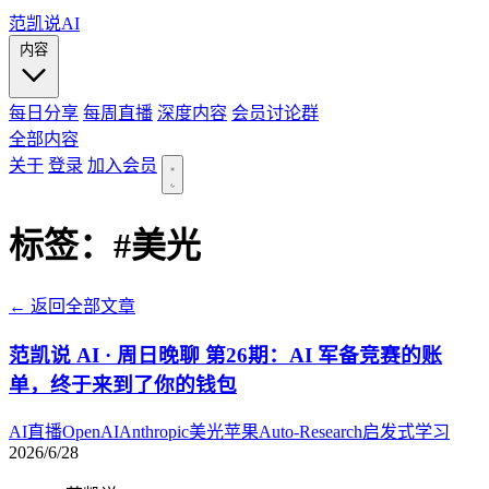
范凯说AI
内容
每日分享
每周直播
深度内容
会员讨论群
全部内容
关于
登录
加入会员
标签：
#美光
← 返回全部文章
范凯说 AI · 周日晚聊 第26期：AI 军备竞赛的账
单，终于来到了你的钱包
AI
直播
OpenAI
Anthropic
美光
苹果
Auto-Research
启发式学习
2026/6/28