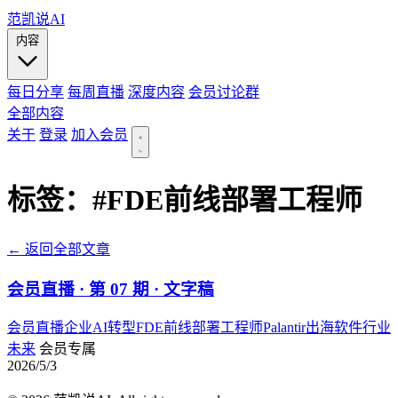
范凯说AI
内容
每日分享
每周直播
深度内容
会员讨论群
全部内容
关于
登录
加入会员
标签：
#FDE前线部署工程师
← 返回全部文章
会员直播 · 第 07 期 · 文字稿
会员直播
企业AI转型
FDE前线部署工程师
Palantir
出海
软件行业
未来
会员专属
2026/5/3