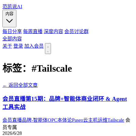
范凯说AI
内容
每日分享
每周直播
深度内容
会员讨论群
全部内容
关于
登录
加入会员
标签：
#Tailscale
← 返回全部文章
会员直播第15期：品牌+智能体商业闭环 & Agent
工具实战
会员直播
品牌-智能体
OPC
本体论
Paseo
云主机运维
Tailscale
会
员专属
2026/6/28