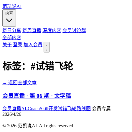
范凯说AI
内容
每日分享
每周直播
深度内容
会员讨论群
全部内容
关于
登录
加入会员
标签：
#试错飞轮
← 返回全部文章
会员直播 · 第 06 期 · 文字稿
会员直播
AI-Coach
Skill开发
试错飞轮
路线图
会员专属
2026/4/26
© 2026 范凯说AI. All rights reserved.