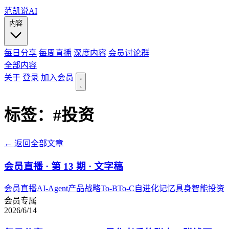
范凯说AI
内容
每日分享
每周直播
深度内容
会员讨论群
全部内容
关于
登录
加入会员
标签：
#投资
← 返回全部文章
会员直播 · 第 13 期 · 文字稿
会员直播
AI-Agent
产品战略
To-B
To-C
自进化记忆
具身智能
投资
会员专属
2026/6/14