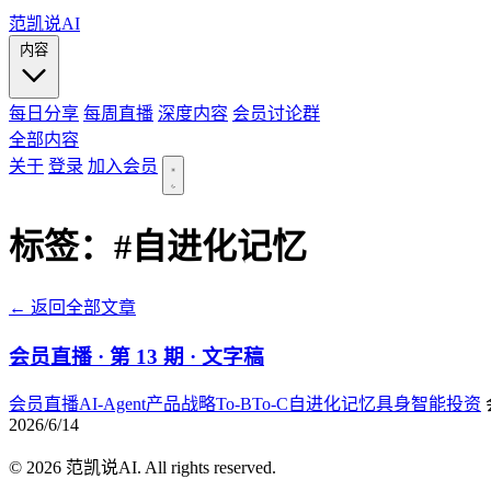
范凯说AI
内容
每日分享
每周直播
深度内容
会员讨论群
全部内容
关于
登录
加入会员
标签：
#自进化记忆
← 返回全部文章
会员直播 · 第 13 期 · 文字稿
会员直播
AI-Agent
产品战略
To-B
To-C
自进化记忆
具身智能
投资
2026/6/14
© 2026 范凯说AI. All rights reserved.