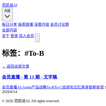
范凯说AI
内容
每日分享
每周直播
深度内容
会员讨论群
全部内容
关于
登录
加入会员
标签：
#To-B
← 返回全部文章
会员直播 · 第 13 期 · 文字稿
会员直播
AI-Agent
产品战略
To-B
To-C
自进化记忆
具身智能
投资
2026/6/14
© 2026 范凯说AI. All rights reserved.